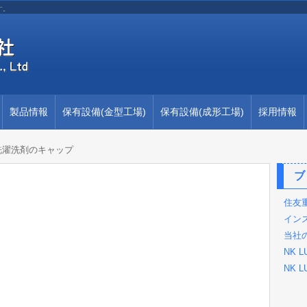
す。
製品情報
保有設備(金型工場)
保有設備(成形工場)
採用情報
洗濯洗剤のキャップ
ブ
住友
イン
当社
NK 
NK L