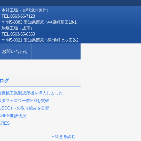
本社工場（金型設計製作）
TEL.0563-56-7123
〒445-0083 愛知県西尾市中原町新田18-1
駒場工場（成形）
TEL.0563-55-6353
〒445-0021 愛知県西尾市駒場町七ッ田2-2
お問い合わせ
ログ
重機械工業製成形機を導入しました
スタフォロワー数200を突破！
のSDGsへの取り組みを公開
LURES進捗状況
URES
» 続きを読む